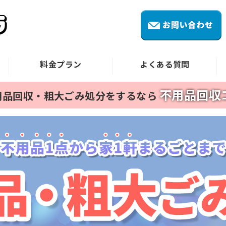
料金プラン
よくある質問
HOME
不用品回収
用品回収・粗大ごみ処分をするなら
不用品・粗大ごみ回収
ごみ屋敷の片付け
遺品整理・生前整理
料金プラン
よくある質問
対応実績