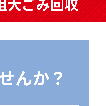
粗大ごみ回収
せんか？