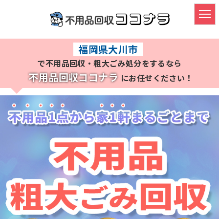
HOME
福岡県大川市
で不用品回収・粗大ごみ処分をするなら
不用品・粗大ごみ回収
不用品回収ココナラ
にお任せください！
ごみ屋敷の片付け
遺品整理・生前整理
料金プラン
よくある質問
対応実績
対応エリア