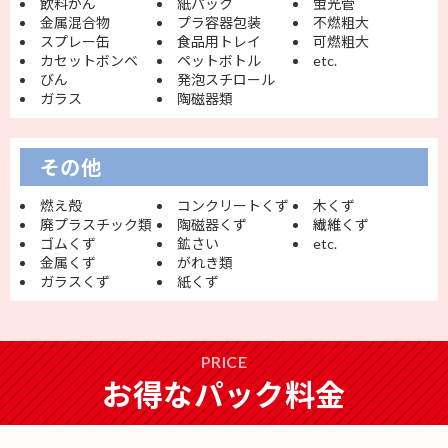
飲料かん
紙パック
蛍光管
金属混合物
プラ容器包装
不燃粗大
スプレー缶
食品用トレイ
可燃粗大
カセットボンベ
ペットボトル
etc.
びん
発泡スチロール
ガラス
陶磁器類
その他
燃え殻
コンクリートくず
木くず
廃プラスチック類
陶磁器くず
繊維くず
ゴムくず
鉱さい
etc.
金属くず
がれき類
ガラスくず
紙くず
PRICE
お得なパック料金