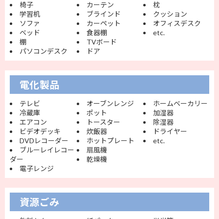
椅子
カーテン
枕
学習机
ブラインド
クッション
ソファ
カーペット
オフィスデスク
ベッド
食器棚
etc.
棚
TVボード
パソコンデスク
ドア
電化製品
テレビ
オーブンレンジ
ホームベーカリー
冷蔵庫
ポット
加湿器
エアコン
トースター
除湿器
ビデオデッキ
炊飯器
ドライヤー
DVDレコーダー
ホットプレート
etc.
ブルーレイレコー
扇風機
ダー
乾燥機
電子レンジ
資源ごみ