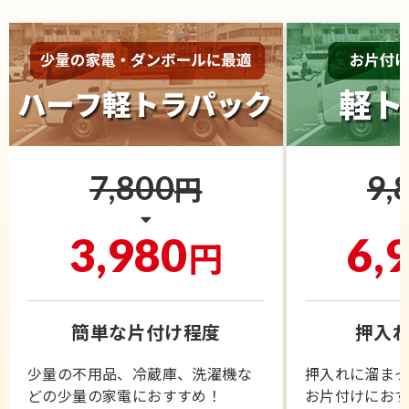
7,800
9,
円
3,980
6,
円
簡単な片付け程度
押入れ
少量の不用品、冷蔵庫、洗濯機な
押入れに溜ま
どの少量の家電におすすめ！
お片付けにお