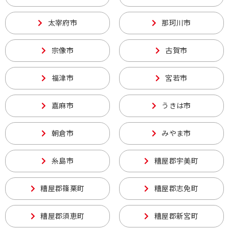
太宰府市
那珂川市
宗像市
古賀市
福津市
宮若市
嘉麻市
うきは市
朝倉市
みやま市
糸島市
糟屋郡宇美町
糟屋郡篠栗町
糟屋郡志免町
糟屋郡須恵町
糟屋郡新宮町