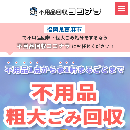
HOME
福岡県嘉麻市
で不用品回収・粗大ごみ処分をするなら
不用品・粗大ごみ回収
不用品回収ココナラ
にお任せください！
ごみ屋敷の片付け
遺品整理・生前整理
料金プラン
よくある質問
対応実績
対応エリア