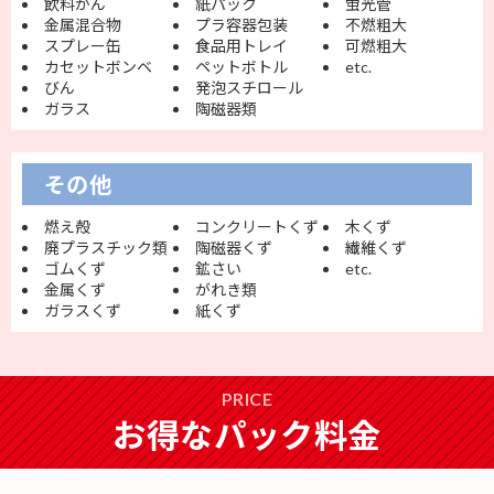
飲料かん
紙パック
蛍光管
金属混合物
プラ容器包装
不燃粗大
スプレー缶
食品用トレイ
可燃粗大
カセットボンベ
ペットボトル
etc.
びん
発泡スチロール
ガラス
陶磁器類
その他
燃え殻
コンクリートくず
木くず
廃プラスチック類
陶磁器くず
繊維くず
ゴムくず
鉱さい
etc.
金属くず
がれき類
ガラスくず
紙くず
PRICE
お得なパック料金