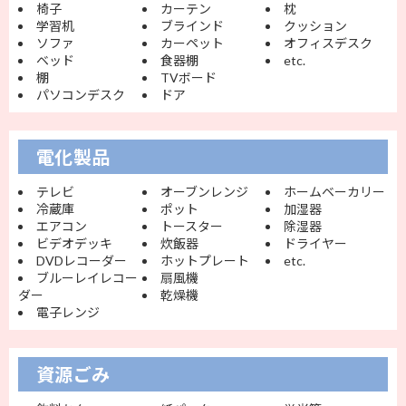
椅子
カーテン
枕
学習机
ブラインド
クッション
ソファ
カーペット
オフィスデスク
ベッド
食器棚
etc.
棚
TVボード
パソコンデスク
ドア
電化製品
テレビ
オーブンレンジ
ホームベーカリー
冷蔵庫
ポット
加湿器
エアコン
トースター
除湿器
ビデオデッキ
炊飯器
ドライヤー
DVDレコーダー
ホットプレート
etc.
ブルーレイレコー
扇風機
ダー
乾燥機
電子レンジ
資源ごみ