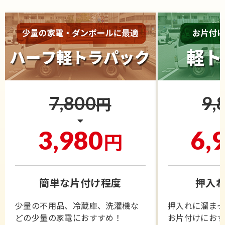
7,800
9,
円
3,980
6,
円
簡単な片付け程度
押入れ
少量の不用品、冷蔵庫、洗濯機な
押入れに溜ま
どの少量の家電におすすめ！
お片付けにお