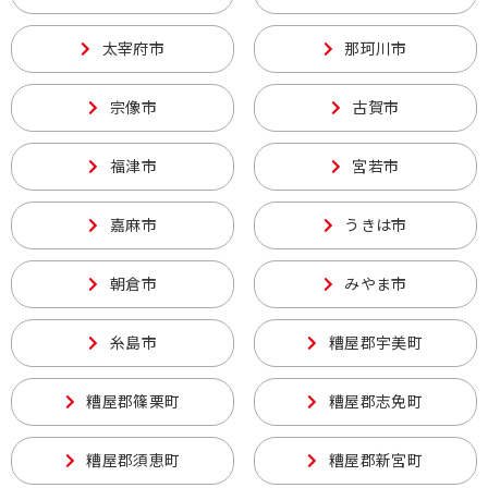
太宰府市
那珂川市
宗像市
古賀市
福津市
宮若市
嘉麻市
うきは市
朝倉市
みやま市
糸島市
糟屋郡宇美町
糟屋郡篠栗町
糟屋郡志免町
糟屋郡須恵町
糟屋郡新宮町