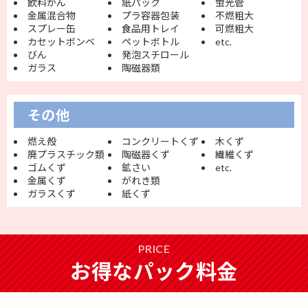
飲料かん
紙パック
蛍光管
金属混合物
プラ容器包装
不燃粗大
スプレー缶
食品用トレイ
可燃粗大
カセットボンベ
ペットボトル
etc.
びん
発泡スチロール
ガラス
陶磁器類
その他
燃え殻
コンクリートくず
木くず
廃プラスチック類
陶磁器くず
繊維くず
ゴムくず
鉱さい
etc.
金属くず
がれき類
ガラスくず
紙くず
PRICE
お得なパック料金