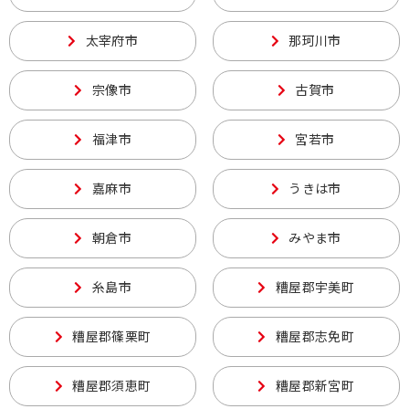
太宰府市
那珂川市
宗像市
古賀市
福津市
宮若市
嘉麻市
うきは市
朝倉市
みやま市
糸島市
糟屋郡宇美町
糟屋郡篠栗町
糟屋郡志免町
糟屋郡須恵町
糟屋郡新宮町