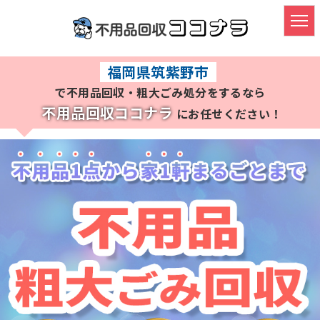
HOME
福岡県筑紫野市
で不用品回収・粗大ごみ処分をするなら
不用品・粗大ごみ回収
不用品回収ココナラ
にお任せください！
ごみ屋敷の片付け
遺品整理・生前整理
料金プラン
よくある質問
対応実績
対応エリア