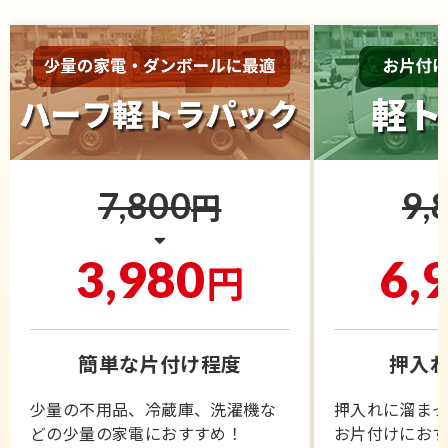
7,800
9,
円
3,980
6,
円
簡単な片付け程度
押入れ
少量の不用品、冷蔵庫、洗濯機な
押入れに溜ま
どの少量の家電におすすめ！
お片付けにお