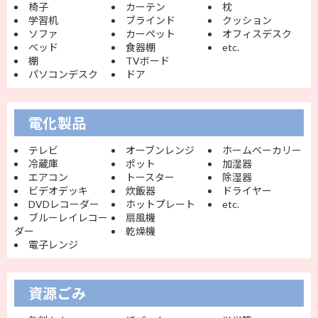
椅子
カーテン
枕
学習机
ブラインド
クッション
ソファ
カーペット
オフィスデスク
ベッド
食器棚
etc.
棚
TVボード
パソコンデスク
ドア
電化製品
テレビ
オーブンレンジ
ホームベーカリー
冷蔵庫
ポット
加湿器
エアコン
トースター
除湿器
ビデオデッキ
炊飯器
ドライヤー
DVDレコーダー
ホットプレート
etc.
ブルーレイレコー
扇風機
ダー
乾燥機
電子レンジ
資源ごみ